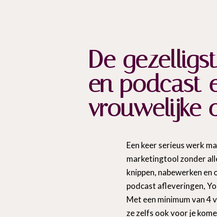
De gezelligs
en podcast e
vrouwelijke
Een keer serieus werk ma
marketingtool zonder alle
knippen, nabewerken en o
podcast afleveringen, You
Met een minimum van 4 vid
ze zelfs ook voor je kom